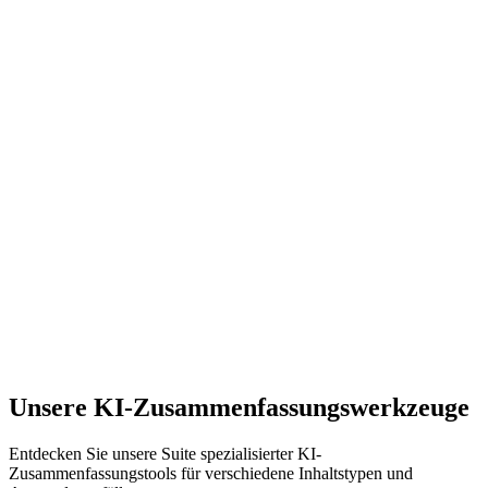
Wie verarbeitet der YouTube-Zusammenfasser Videos?
Welche Arten von YouTube-Videos kann ich zusammenfassen?
Gibt es eine Längenbeschränkung für Videos?
Wie genau ist die Transkriptextraktion?
Wie wird die Sicherheit der Videoinhalte gewährleistet?
Was macht Ihren YouTube-Zusammenfasser einzigartig?
Unsere KI-Zusammenfassungswerkzeuge
Entdecken Sie unsere Suite spezialisierter KI-
Zusammenfassungstools für verschiedene Inhaltstypen und