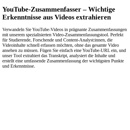
YouTube-Zusammenfasser – Wichtige
Erkenntnisse aus Videos extrahieren
Verwandeln Sie YouTube-Videos in prägnante Zusammenfassungen
mit unserem spezialisierten Video-Zusammenfassungstool. Perfekt
für Studierende, Forschende und Content-Analyst:innen, die
Videoinhalte schnell erfassen möchten, ohne das gesamte Video
ansehen zu müssen. Fügen Sie einfach eine YouTube-URL ein, und
unser Tool extrahiert das Transkript, analysiert die Inhalte und
erstellt eine umfassende Zusammenfassung der wichtigsten Punkte
und Erkenntnisse.
Zusammenfassungslänge
50
%
Kurz
Lang
Summary language
Summary format
Target words (optional)
Overrides percentage slider when filled (30-2000 words).