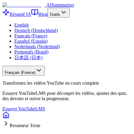
AISummarizer
Résumé IA
Blog
Outils
English
Deutsch (Deutschland)
Français (France)
Español (España)
Nederlands (Nederland)
Português (Brasil)
日本語 (日本)
Français (France)
Transformez les vidéos YouTube en cours complets
Essayez YouTubeLMS pour découper les vidéos, ajouter des quiz,
des devoirs et suivre la progression.
Essayer YouTubeLMS
Resumeur Texte