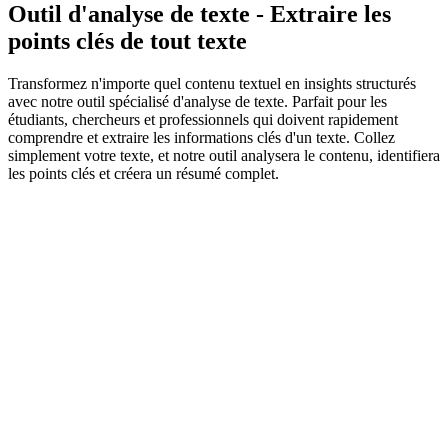
Outil d'analyse de texte - Extraire les
points clés de tout texte
Transformez n'importe quel contenu textuel en insights structurés
avec notre outil spécialisé d'analyse de texte. Parfait pour les
étudiants, chercheurs et professionnels qui doivent rapidement
comprendre et extraire les informations clés d'un texte. Collez
simplement votre texte, et notre outil analysera le contenu, identifiera
les points clés et créera un résumé complet.
Longueur du résumé
50
%
Court
Long
Summary language
Summary format
Target words (optional)
Overrides percentage slider when filled (30-2000 words).
Texte original