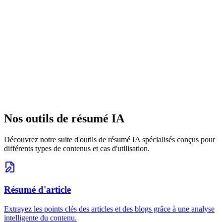
Y a-t-il une limite de longueur de texte ?
Quelle est la précision de l'extraction de contenu ?
Comment la sécurité du contenu textuel est-elle assurée ?
Qu'est-ce qui rend votre analyseur de texte unique ?
Nos outils de résumé IA
Découvrez notre suite d'outils de résumé IA spécialisés conçus pour
différents types de contenus et cas d'utilisation.
Résumé d'article
Extrayez les points clés des articles et des blogs grâce à une analyse
intelligente du contenu.